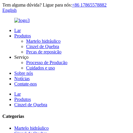
Tem alguma dúvida? Ligue para nós:
+86 17865578882
English
Lar
Produtos
Martelo hidráulico
Cinzel de Quebra
Peças de reposição
Serviço
Processo de Produção
Cuidados e uso
Sobre nós
Notícias
Contate-nos
Lar
Produtos
Cinzel de Quebra
Categorias
Martelo hidráulico