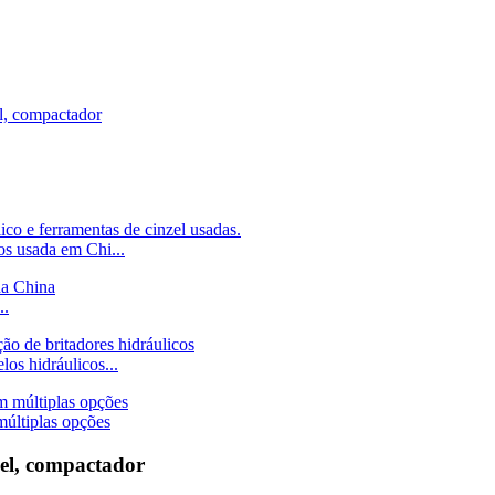
s usada em Chi...
..
los hidráulicos...
múltiplas opções
zel, compactador